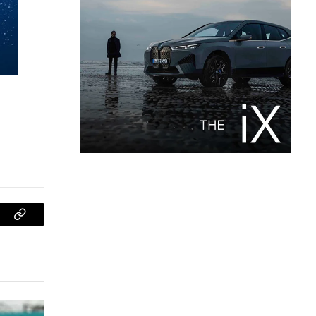
sApp
Copiar
enlace