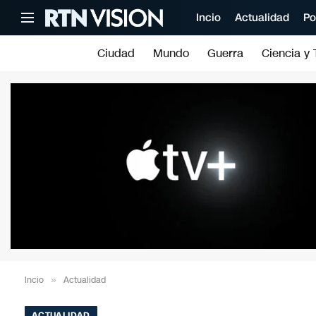
Incio
Actualidad
Po
Ciudad
Mundo
Guerra
Ciencia y 
Incio
»
Actualidad
ACTUALIDAD