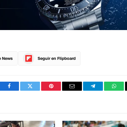
e News
Seguir en Flipboard
Facebook
Twitter
Pinterest
Correo
Telegram
What
electrónico