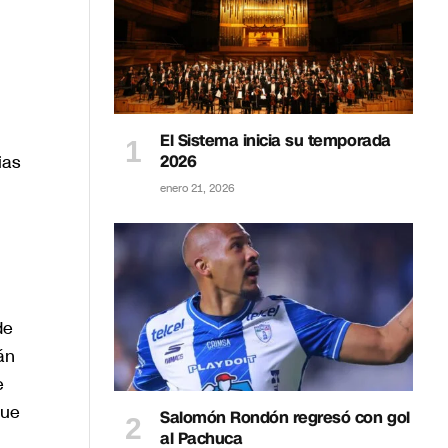
El Sistema inicia su temporada
ias
2026
enero 21, 2026
de
án
e
que
Salomón Rondón regresó con gol
al Pachuca