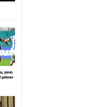
sApp
Copiar
enlace
a, pero
l primer