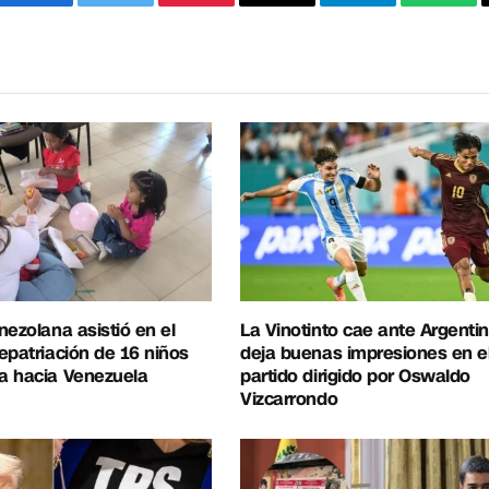
Facebook
Twitter
Pinterest
Correo
Telegram
What
electrónico
nezolana asistió en el
La Vinotinto cae ante Argentin
epatriación de 16 niños
deja buenas impresiones en e
a hacia Venezuela
partido dirigido por Oswaldo
Vizcarrondo