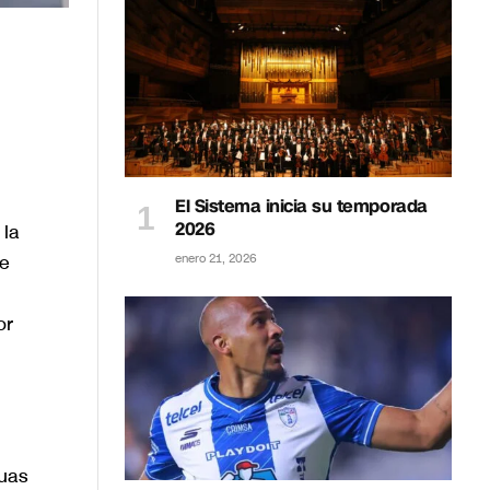
El Sistema inicia su temporada
2026
 la
re
enero 21, 2026
or
guas