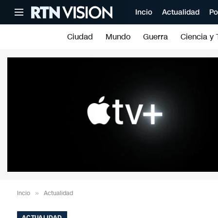
Incio
Actualidad
Po
Ciudad
Mundo
Guerra
Ciencia y 
Incio
»
Actualidad
ACTUALIDAD