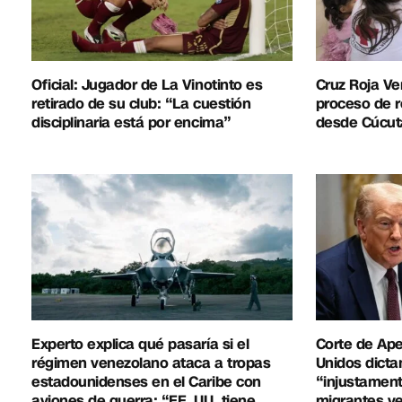
Oficial: Jugador de La Vinotinto es
Cruz Roja Ve
retirado de su club: “La cuestión
proceso de r
disciplinaria está por encima”
desde Cúcut
Experto explica qué pasaría si el
Corte de Ap
régimen venezolano ataca a tropas
Unidos dicta
estadounidenses en el Caribe con
“injustament
aviones de guerra: “EE. UU. tiene
migrantes v