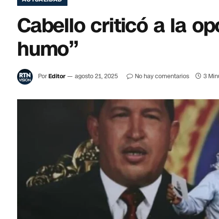
Cabello criticó a la op
humo”
Por
Editor
agosto 21, 2025
No hay comentarios
3 Min