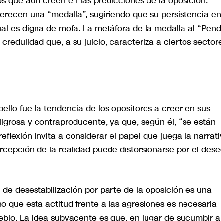
los que aún creen en las predicciones de la oposición.
erecen una “medalla”, sugiriendo que su persistencia en
ual es digna de mofa. La metáfora de la medalla al “Pend
credulidad que, a su juicio, caracteriza a ciertos sector
ello fue la tendencia de los opositores a creer en sus
ligrosa y contraproducente, ya que, según él, “se están
reflexión invita a considerar el papel que juega la narrat
rcepción de la realidad puede distorsionarse por el dese
o de desestabilización por parte de la oposición es una
o que esta actitud frente a las agresiones es necesaria
pueblo. La idea subyacente es que, en lugar de sucumbir a