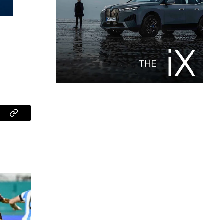
sApp
Copiar
enlace