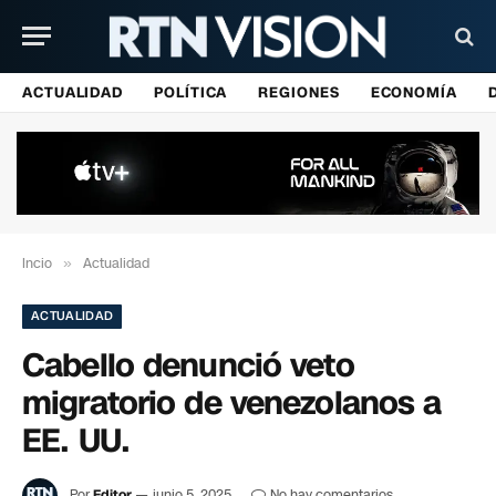
ACTUALIDAD
POLÍTICA
REGIONES
ECONOMÍA
Incio
»
Actualidad
ACTUALIDAD
Cabello denunció veto
migratorio de venezolanos a
EE. UU.
Por
Editor
junio 5, 2025
No hay comentarios