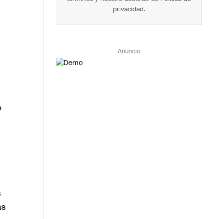
privacidad
.
Anuncio
o
s
as