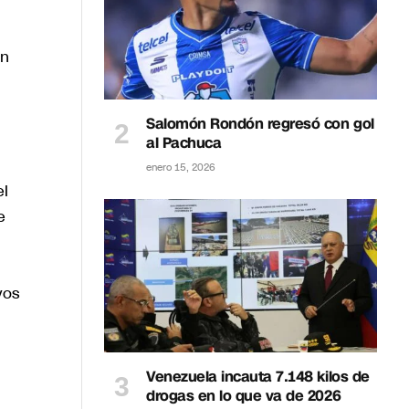
en
Salomón Rondón regresó con gol
al Pachuca
enero 15, 2026
el
e
vos
Venezuela incauta 7.148 kilos de
drogas en lo que va de 2026