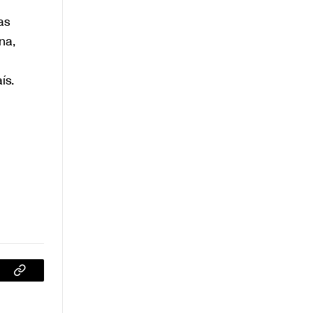
as
na,
ís.
sApp
Copiar
enlace