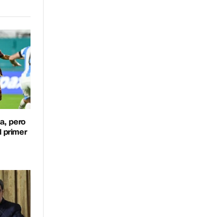
a, pero
l primer