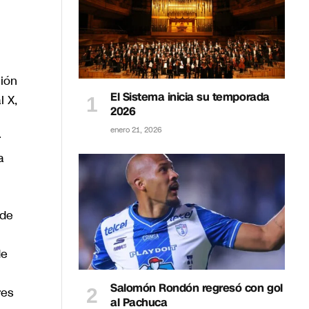
ción
El Sistema inicia su temporada
l X,
2026
enero 21, 2026
r
a
sde
de
Salomón Rondón regresó con gol
res
al Pachuca