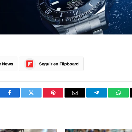
e News
Seguir en Flipboard
Facebook
Twitter
Pinterest
Correo
Telegram
What
electrónico