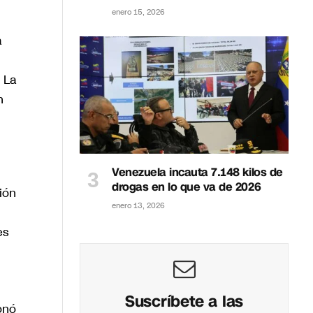
enero 15, 2026
a
. La
n
Venezuela incauta 7.148 kilos de
drogas en lo que va de 2026
ión
enero 13, 2026
es
Suscríbete a las
onó