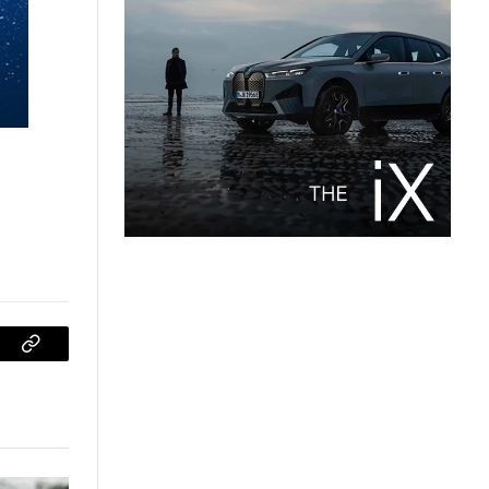
sApp
Copiar
enlace