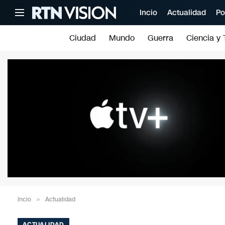
Incio
Actualidad
Po
Ciudad
Mundo
Guerra
Ciencia y 
Incio
»
Actualidad
ACTUALIDAD