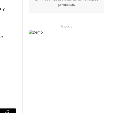
privacidad
.
a y
Anuncio
le