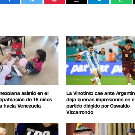
Facebook
Twitter
Pinterest
Correo
Telegram
What
electrónico
nezolana asistió en el
La Vinotinto cae ante Argentin
epatriación de 16 niños
deja buenas impresiones en e
a hacia Venezuela
partido dirigido por Oswaldo
Vizcarrondo