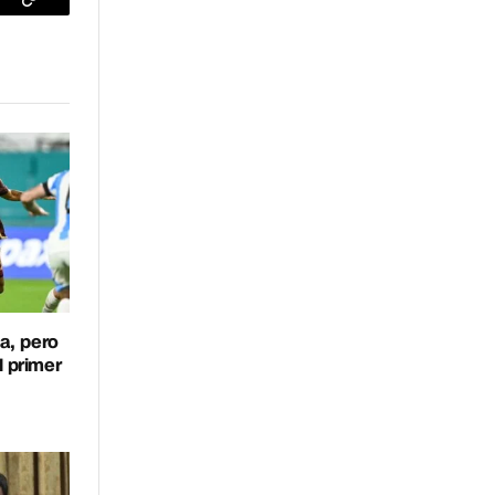
sApp
Copiar
enlace
a, pero
l primer