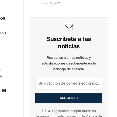
enero 13, 2026
dos
nza
Suscríbete a las
noticias
Recibe las últimas noticias y
actualizaciones directamente en tu
s
bandeja de entrada.
se
e se
Al registrarse, acepta nuestros
términos y nuestro acuerdo de
Política de