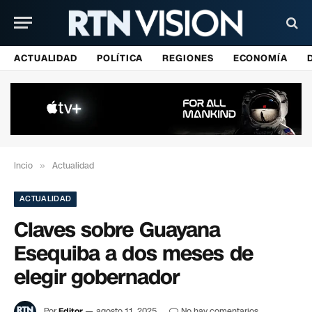
ACTUALIDAD
POLÍTICA
REGIONES
ECONOMÍA
Incio
»
Actualidad
ACTUALIDAD
Claves sobre Guayana
Esequiba a dos meses de
elegir gobernador
Por
Editor
agosto 11, 2025
No hay comentarios