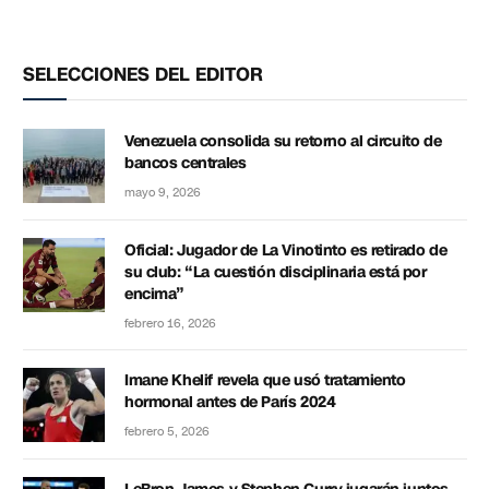
SELECCIONES DEL EDITOR
Venezuela consolida su retorno al circuito de
bancos centrales
mayo 9, 2026
Oficial: Jugador de La Vinotinto es retirado de
su club: “La cuestión disciplinaria está por
encima”
febrero 16, 2026
Imane Khelif revela que usó tratamiento
hormonal antes de París 2024
febrero 5, 2026