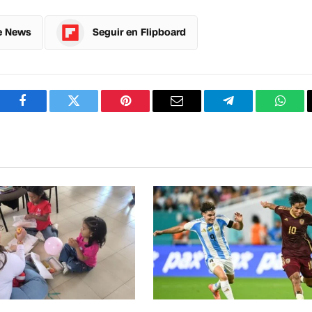
e News
Seguir en Flipboard
Facebook
Twitter
Pinterest
Correo
Telegram
What
electrónico