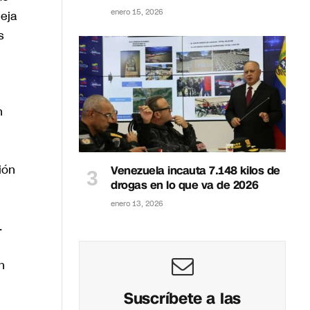
enero 15, 2026
leja
s
n
ión
Venezuela incauta 7.148 kilos de
drogas en lo que va de 2026
enero 13, 2026
.
n
Suscríbete a las