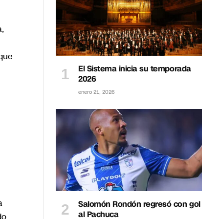
a,
 que
El Sistema inicia su temporada
2026
enero 21, 2026
a
Salomón Rondón regresó con gol
al Pachuca
do