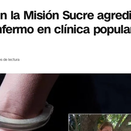
 la Misión Sucre agred
fermo en clínica popula
s de lectura