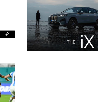
sApp
Copiar
enlace