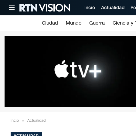
Incio
Actualidad
Po
Ciudad
Mundo
Guerra
Ciencia y 
Incio
»
Actualidad
ACTUALIDAD