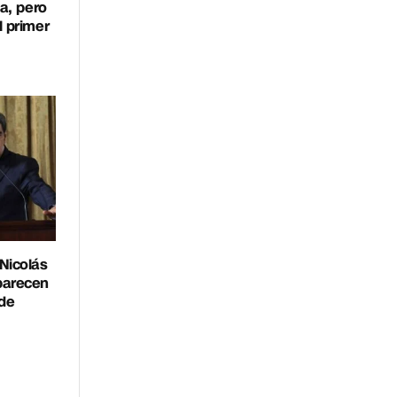
a, pero
l primer
Nicolás
parecen
 de