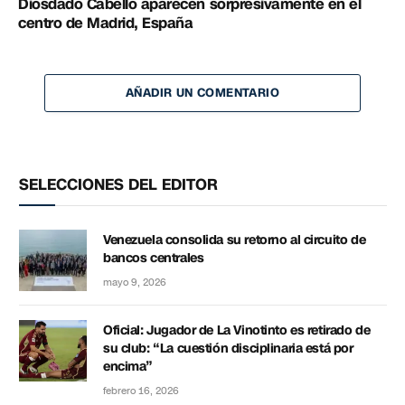
Diosdado Cabello aparecen sorpresivamente en el
centro de Madrid, España
AÑADIR UN COMENTARIO
SELECCIONES DEL EDITOR
Venezuela consolida su retorno al circuito de
bancos centrales
mayo 9, 2026
Oficial: Jugador de La Vinotinto es retirado de
su club: “La cuestión disciplinaria está por
encima”
febrero 16, 2026