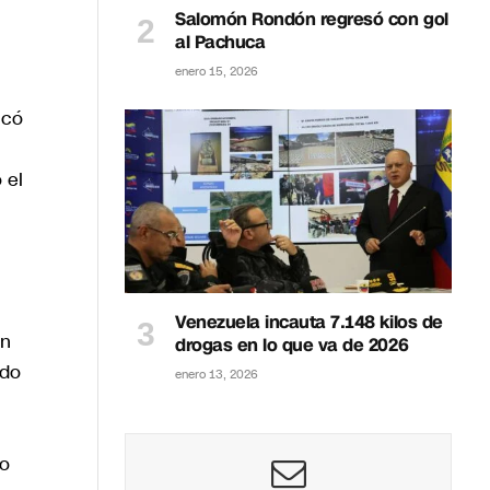
Salomón Rondón regresó con gol
al Pachuca
enero 15, 2026
icó
 el
Venezuela incauta 7.148 kilos de
un
drogas en lo que va de 2026
ado
enero 13, 2026
do