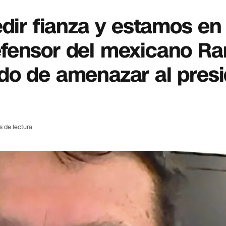
edir fianza y estamos en
efensor del mexicano R
do de amenazar al pres
s de lectura