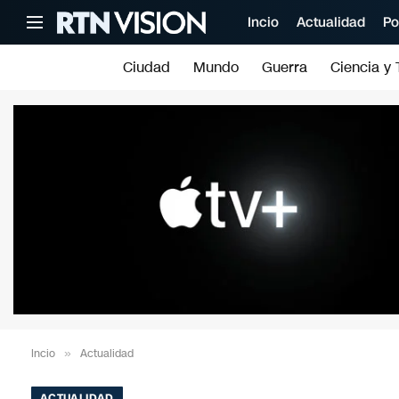
Incio
Actualidad
Po
Ciudad
Mundo
Guerra
Ciencia y 
Incio
»
Actualidad
ACTUALIDAD