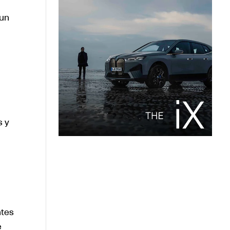
 un
s y
ntes
e