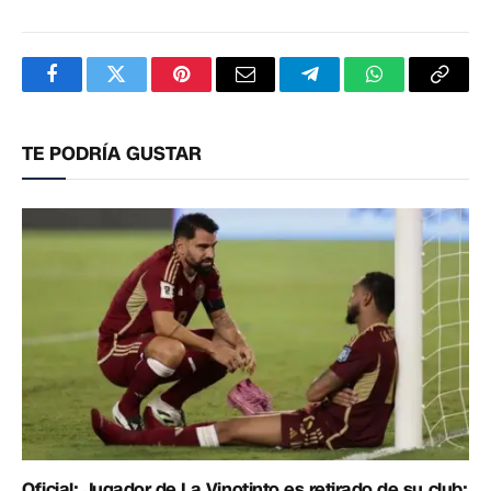
Facebook
Twitter
Pinterest
Correo
Telegram
WhatsApp
Copia
electrónico
enlac
TE PODRÍA GUSTAR
Oficial: Jugador de La Vinotinto es retirado de su club: