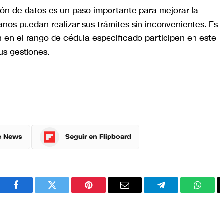
ión de datos es un paso importante para mejorar la
anos puedan realizar sus trámites sin inconvenientes. Es
 en el rango de cédula especificado participen en este
us gestiones.
e News
Seguir en Flipboard
Facebook
Twitter
Pinterest
Correo
Telegram
What
electrónico