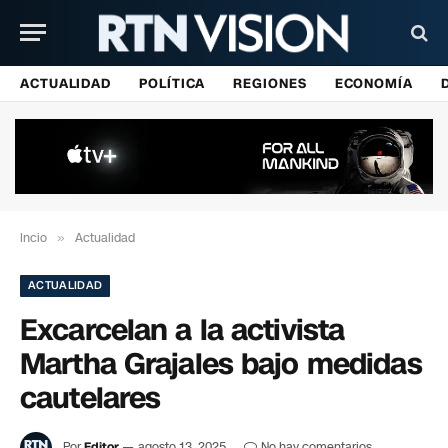
ACTUALIDAD
POLÍTICA
REGIONES
ECONOMÍA
Incio
»
Actualidad
ACTUALIDAD
Excarcelan a la activista
Martha Grajales bajo medidas
cautelares
Por
Editor
agosto 13, 2025
No hay comentarios