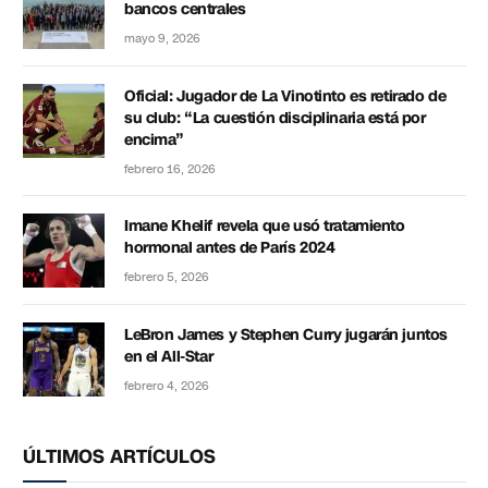
bancos centrales
mayo 9, 2026
Oficial: Jugador de La Vinotinto es retirado de
su club: “La cuestión disciplinaria está por
encima”
febrero 16, 2026
Imane Khelif revela que usó tratamiento
hormonal antes de París 2024
febrero 5, 2026
LeBron James y Stephen Curry jugarán juntos
en el All-Star
febrero 4, 2026
ÚLTIMOS ARTÍCULOS