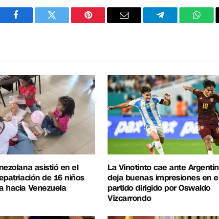
Facebook
Twitter
Pinterest
Correo
Telegram
What
electrónico
nezolana asistió en el
La Vinotinto cae ante Argentin
epatriación de 16 niños
deja buenas impresiones en e
a hacia Venezuela
partido dirigido por Oswaldo
Vizcarrondo