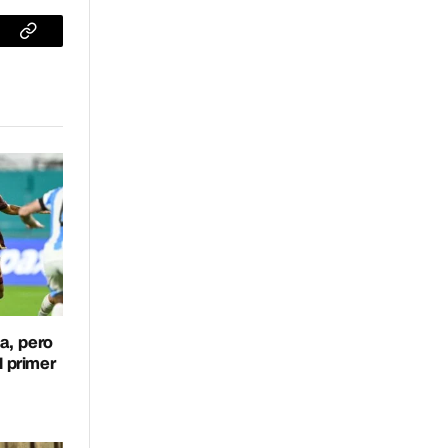
sApp
Copiar
enlace
a, pero
l primer