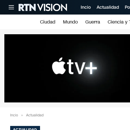
Incio
Actualidad
Po
Ciudad
Mundo
Guerra
Ciencia y 
Incio
»
Actualidad
ACTUALIDAD