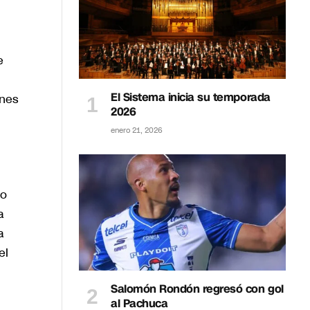
e
El Sistema inicia su temporada
ones
2026
enero 21, 2026
do
a
a
el
Salomón Rondón regresó con gol
al Pachuca