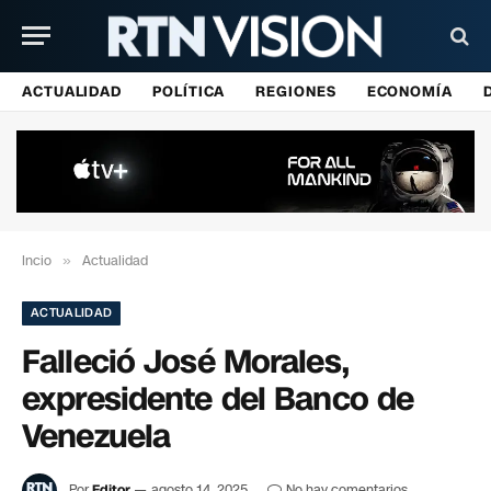
ACTUALIDAD
POLÍTICA
REGIONES
ECONOMÍA
Incio
»
Actualidad
ACTUALIDAD
Falleció José Morales,
expresidente del Banco de
Venezuela
Por
Editor
agosto 14, 2025
No hay comentarios