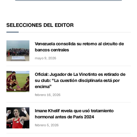
SELECCIONES DEL EDITOR
Venezuela consolida su retorno al circuito de
bancos centrales
mayo 9, 2026
Oficial: Jugador de La Vinotinto es retirado de
su club: “La cuestión disciplinaria está por
encima”
febrero 16, 2026
Imane Khelif revela que usó tratamiento
hormonal antes de París 2024
febrero 5, 2026