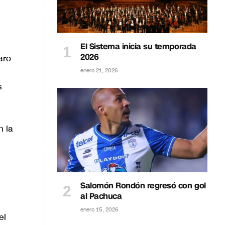
El Sistema inicia su temporada
2026
aro
enero 21, 2026
s
n la
Salomón Rondón regresó con gol
al Pachuca
enero 15, 2026
el