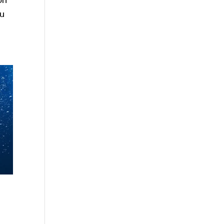
ón
su