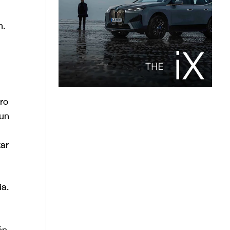
n.
ro
 un
zar
ia.