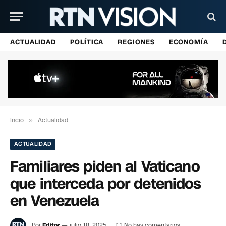
ACTUALIDAD
POLÍTICA
REGIONES
ECONOMÍA
Incio
»
Actualidad
ACTUALIDAD
Familiares piden al Vaticano
que interceda por detenidos
en Venezuela
Por
Editor
julio 18, 2025
No hay comentarios