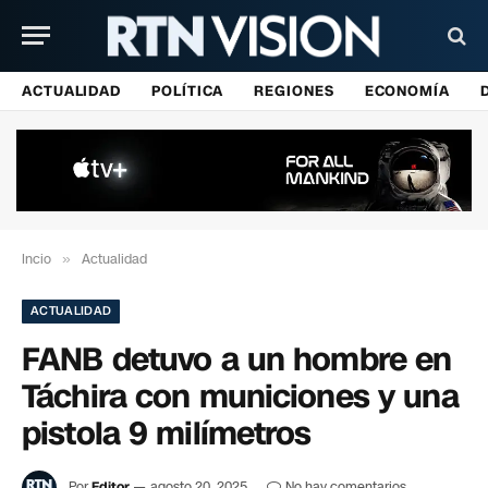
ACTUALIDAD
POLÍTICA
REGIONES
ECONOMÍA
Incio
»
Actualidad
ACTUALIDAD
FANB detuvo a un hombre en
Táchira con municiones y una
pistola 9 milímetros
Por
Editor
agosto 20, 2025
No hay comentarios