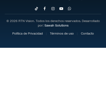
TikTok
Facebook
Instagram
YouTube
WhatsApp
© 2026 RTN Vision. Todos los derechos reservados. Desarrollado
por:
Sawah Solutions
Política de Privacidad
Términos de uso
Contacto