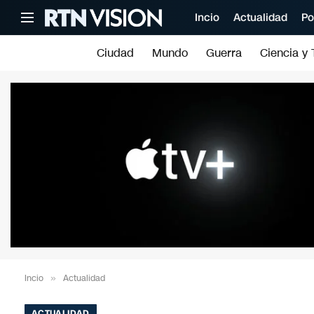
Incio
Actualidad
Po
Ciudad
Mundo
Guerra
Ciencia y 
Incio
»
Actualidad
ACTUALIDAD