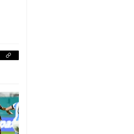
sApp
Copiar
enlace