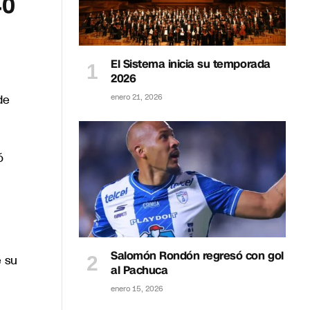
40
El Sistema inicia su temporada
2026
de
enero 21, 2026
ó
Salomón Rondón regresó con gol
e su
al Pachuca
enero 15, 2026