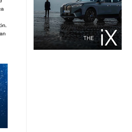
e
ca
ón.
jan