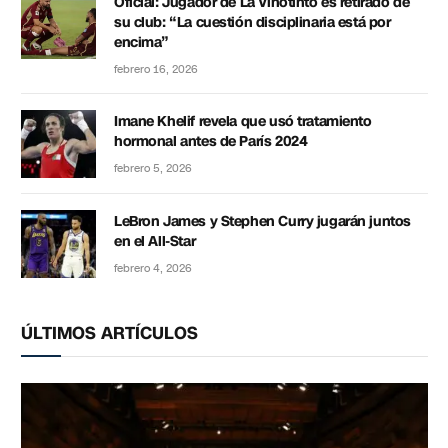
Oficial: Jugador de La Vinotinto es retirado de
su club: “La cuestión disciplinaria está por
encima”
febrero 16, 2026
Imane Khelif revela que usó tratamiento
hormonal antes de París 2024
febrero 5, 2026
LeBron James y Stephen Curry jugarán juntos
en el All-Star
febrero 4, 2026
ÚLTIMOS ARTÍCULOS