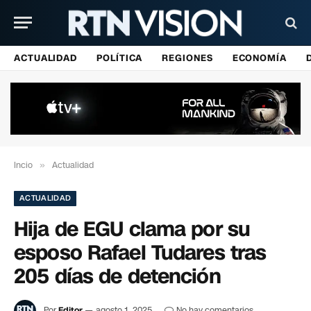
ACTUALIDAD
POLÍTICA
REGIONES
ECONOMÍA
Incio
»
Actualidad
ACTUALIDAD
Hija de EGU clama por su
esposo Rafael Tudares tras
205 días de detención
Por
Editor
agosto 1, 2025
No hay comentarios