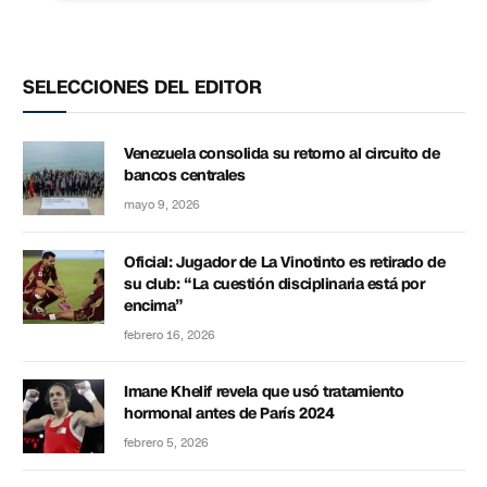
SELECCIONES DEL EDITOR
Venezuela consolida su retorno al circuito de
bancos centrales
mayo 9, 2026
Oficial: Jugador de La Vinotinto es retirado de
su club: “La cuestión disciplinaria está por
encima”
febrero 16, 2026
Imane Khelif revela que usó tratamiento
hormonal antes de París 2024
febrero 5, 2026