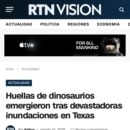
ACTUALIDAD
POLÍTICA
REGIONES
ECONOMÍA
Incio
»
Actualidad
ACTUALIDAD
Huellas de dinosaurios
emergieron tras devastadoras
inundaciones en Texas
Por
Editor
agosto 11, 2025
No hay comentarios