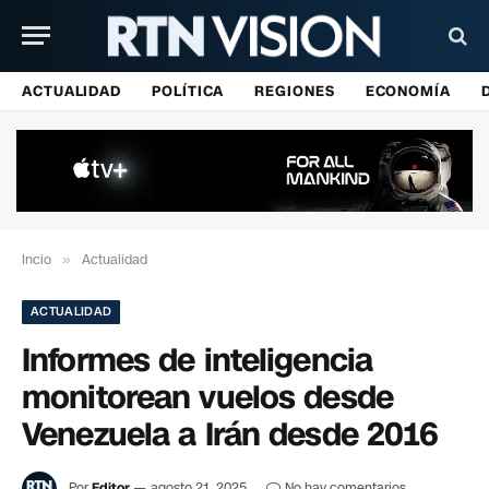
ACTUALIDAD
POLÍTICA
REGIONES
ECONOMÍA
Incio
»
Actualidad
ACTUALIDAD
Informes de inteligencia
monitorean vuelos desde
Venezuela a Irán desde 2016
Por
Editor
agosto 21, 2025
No hay comentarios