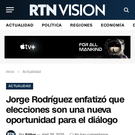
ACTUALIDAD
POLÍTICA
REGIONES
ECONOMÍA
Incio
»
Actualidad
ACTUALIDAD
Jorge Rodríguez enfatizó que
elecciones son una nueva
oportunidad para el diálogo
Por
Editor
abril 29, 2025
No hay comentarios