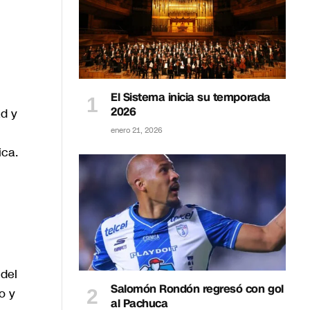
El Sistema inicia su temporada
2026
ad y
enero 21, 2026
ica.
 del
Salomón Rondón regresó con gol
o y
al Pachuca