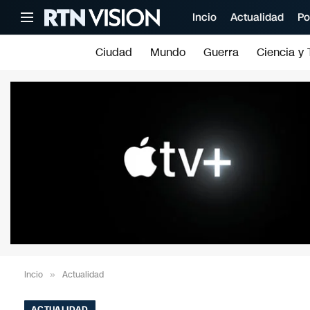
Incio
Actualidad
Po
Ciudad
Mundo
Guerra
Ciencia y 
Incio
»
Actualidad
ACTUALIDAD