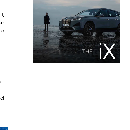
l,
ar
bol
a
el