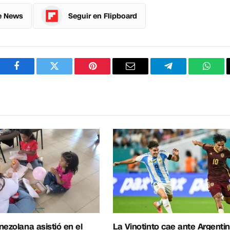
e News
Seguir en Flipboard
Facebook
Twitter
Pinterest
Correo
Telegram
What
electrónico
nezolana asistió en el
La Vinotinto cae ante Argentin