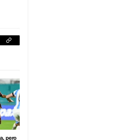
sApp
Copiar
enlace
a, pero