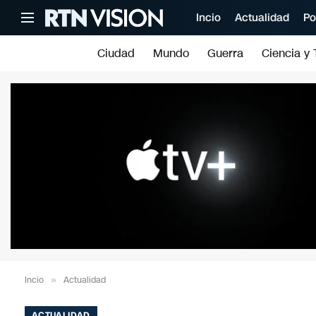
Incio
Actualidad
Po
Ciudad
Mundo
Guerra
Ciencia y 
Incio
»
Actualidad
ACTUALIDAD