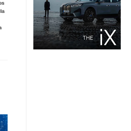
es
la
a