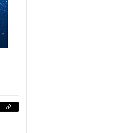
sApp
Copiar
enlace