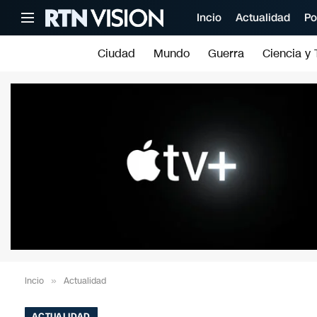
Incio
Actualidad
Po
Ciudad
Mundo
Guerra
Ciencia y 
Incio
»
Actualidad
ACTUALIDAD