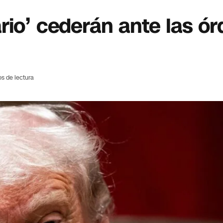
rio’ cederán ante las ó
os de lectura