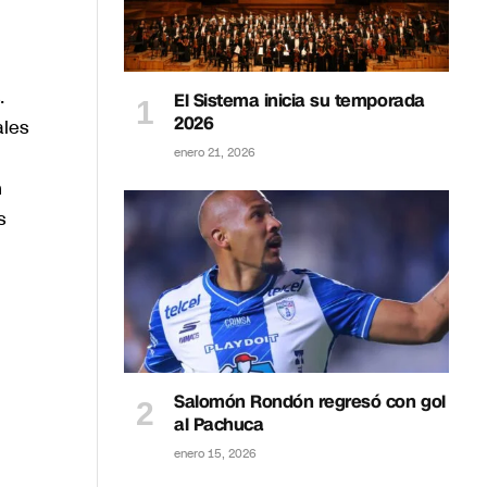
.
El Sistema inicia su temporada
2026
ales
enero 21, 2026
n
s
Salomón Rondón regresó con gol
al Pachuca
enero 15, 2026