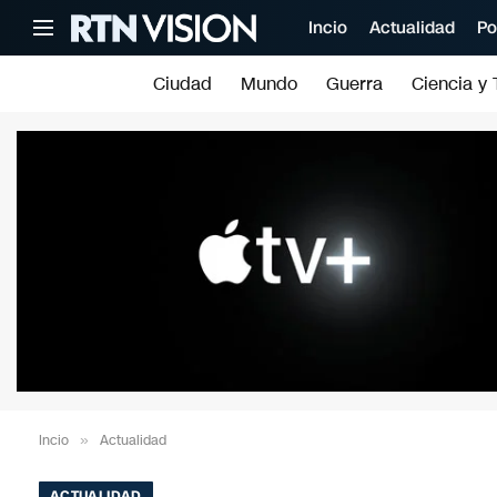
Incio
Actualidad
Po
Ciudad
Mundo
Guerra
Ciencia y 
Incio
»
Actualidad
ACTUALIDAD