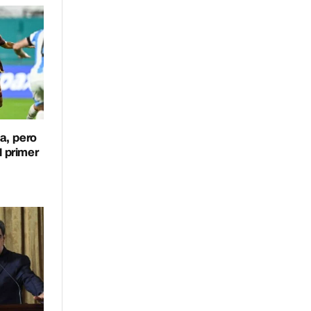
a, pero
l primer