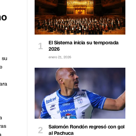
mo
El Sistema inicia su temporada
2026
 su
enero 21, 2026
e
ara
a
ras
Salomón Rondón regresó con gol
al Pachuca
a