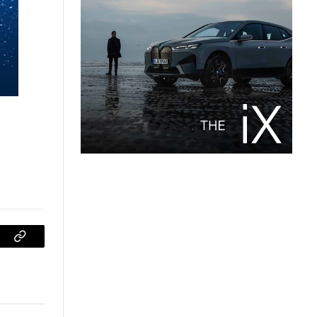
sApp
Copiar
enlace