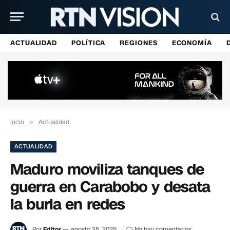
ACTUALIDAD
POLÍTICA
REGIONES
ECONOMÍA
Incio
»
Actualidad
ACTUALIDAD
Maduro moviliza tanques de
guerra en Carabobo y desata
la burla en redes
Por
Editor
agosto 25, 2025
No hay comentarios