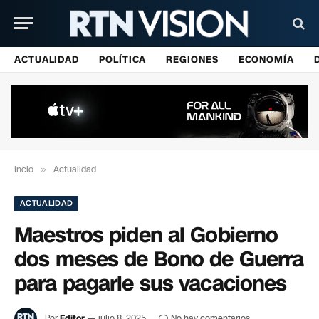
ACTUALIDAD
POLÍTICA
REGIONES
ECONOMÍA
Incio
»
Actualidad
ACTUALIDAD
Maestros piden al Gobierno
dos meses de Bono de Guerra
para pagarle sus vacaciones
Por
Editor
julio 8, 2025
No hay comentarios