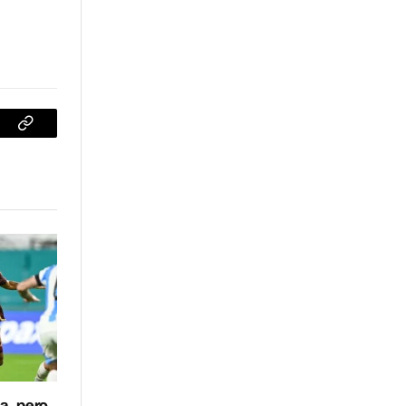
sApp
Copiar
enlace
a, pero