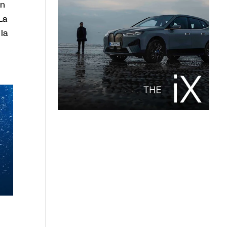
en
La
la