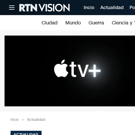
Incio
Actualidad
Po
Ciudad
Mundo
Guerra
Ciencia y 
Incio
»
Actualidad
ACTUALIDAD