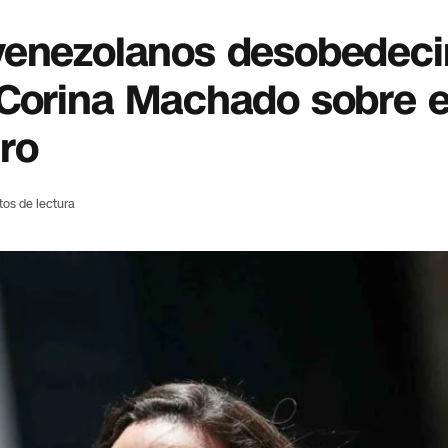
venezolanos desobedec
 Corina Machado sobre 
ro
tos de lectura