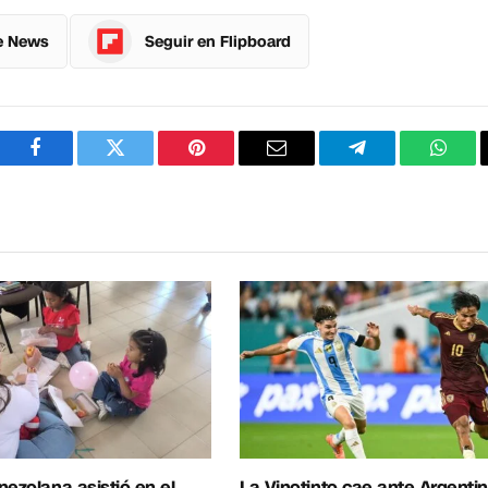
e News
Seguir en Flipboard
Facebook
Twitter
Pinterest
Correo
Telegram
What
electrónico
nezolana asistió en el
La Vinotinto cae ante Argentin