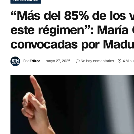
“Más del 85% de los 
este régimen”: María
convocadas por Madu
Por
Editor
mayo 27, 2025
No hay comentarios
4 Minu