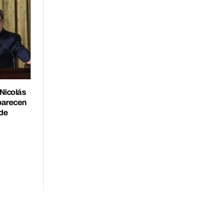
Nicolás
parecen
 de