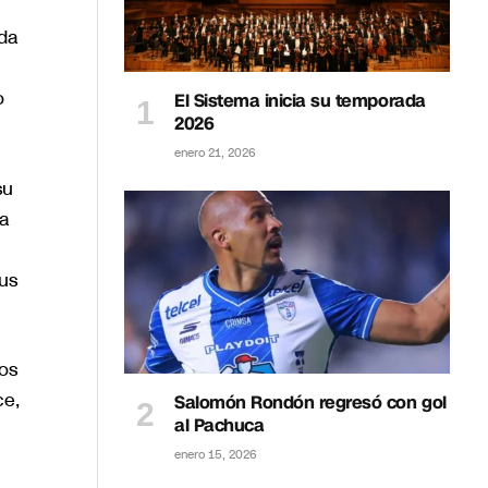
ada
o
El Sistema inicia su temporada
2026
enero 21, 2026
su
ra
us
os
ce,
Salomón Rondón regresó con gol
al Pachuca
enero 15, 2026