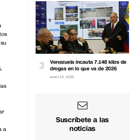
a
tos
 su
Venezuela incauta 7.148 kilos de
,
drogas en lo que va de 2026
enero 13, 2026
las
ar
Suscríbete a las
noticias
a a