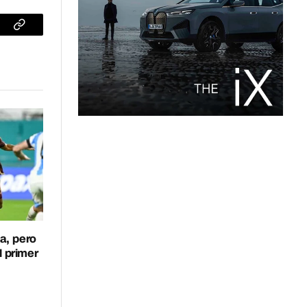
sApp
Copiar
enlace
a, pero
l primer