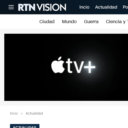
Incio
Actualidad
Po
Ciudad
Mundo
Guerra
Ciencia y 
Incio
»
Actualidad
ACTUALIDAD