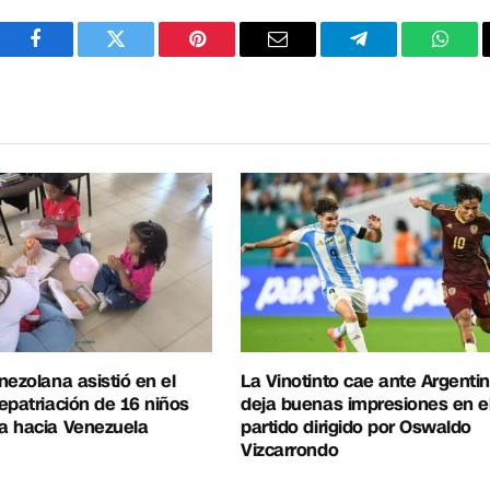
Facebook
Twitter
Pinterest
Correo
Telegram
What
electrónico
nezolana asistió en el
La Vinotinto cae ante Argentin
epatriación de 16 niños
deja buenas impresiones en e
a hacia Venezuela
partido dirigido por Oswaldo
Vizcarrondo