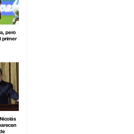
a, pero
l primer
Nicolás
parecen
 de