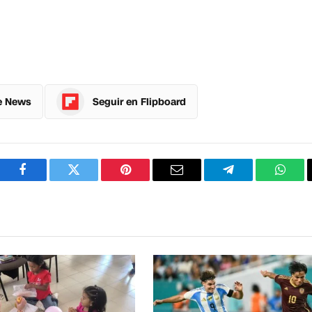
e News
Seguir en Flipboard
Facebook
Twitter
Pinterest
Correo
Telegram
What
electrónico