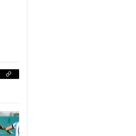
sApp
Copiar
enlace