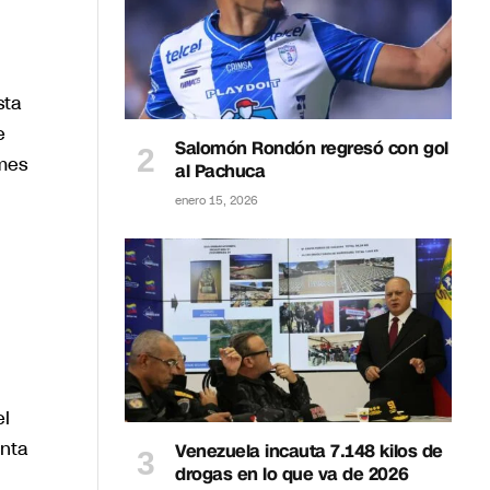
sta
e
Salomón Rondón regresó con gol
mes
al Pachuca
enero 15, 2026
el
enta
Venezuela incauta 7.148 kilos de
drogas en lo que va de 2026