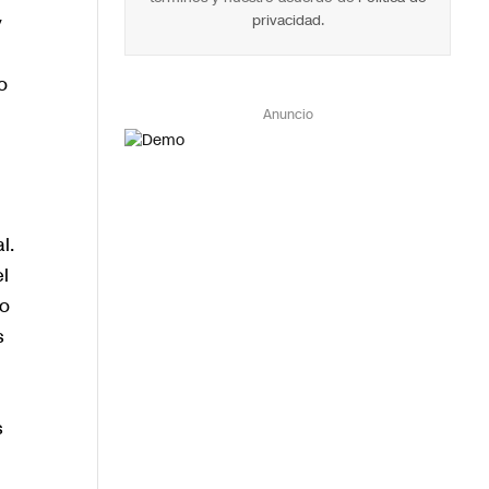
y
privacidad
.
o
Anuncio
l.
el
do
s
s