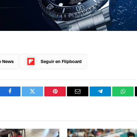
e News
Seguir en Flipboard
Facebook
Twitter
Pinterest
Correo
Telegram
What
electrónico