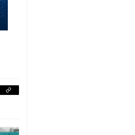
sApp
Copiar
enlace