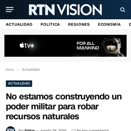
ACTUALIDAD
POLÍTICA
REGIONES
ECONOMÍA
Incio
»
Actualidad
ACTUALIDAD
No estamos construyendo un
poder militar para robar
recursos naturales
Por
Editor
agosto 28, 2025
No hay comentarios