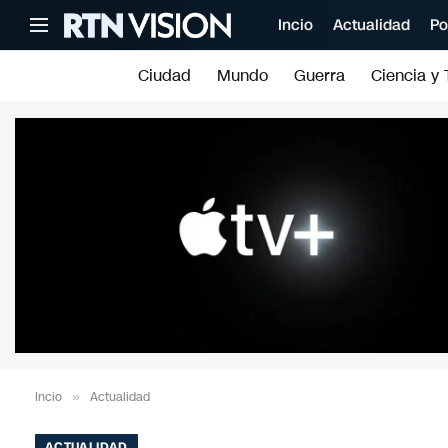
Incio
Actualidad
Po
Ciudad
Mundo
Guerra
Ciencia y 
Incio
»
Actualidad
ACTUALIDAD