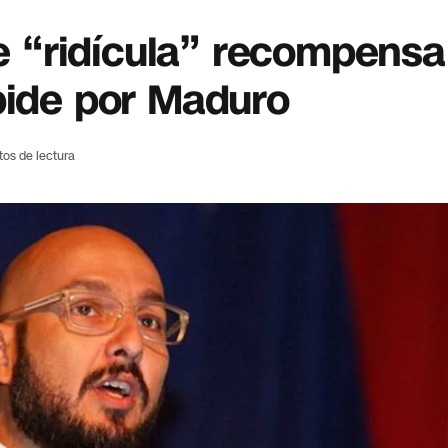
 de “ridícula” recompens
 pide por Maduro
tos de lectura