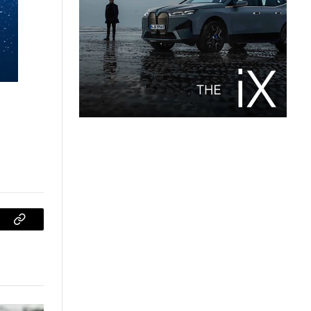
sApp
Copiar
enlace