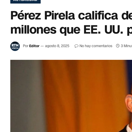
Pérez Pirela califica
millones que EE. UU.
Por
Editor
agosto 8, 2025
No hay comentarios
3 Minu