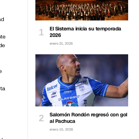
ad
El Sistema inicia su temporada
2026
ste
enero 21, 2026
de
e
nta
Salomón Rondón regresó con gol
al Pachuca
enero 15, 2026