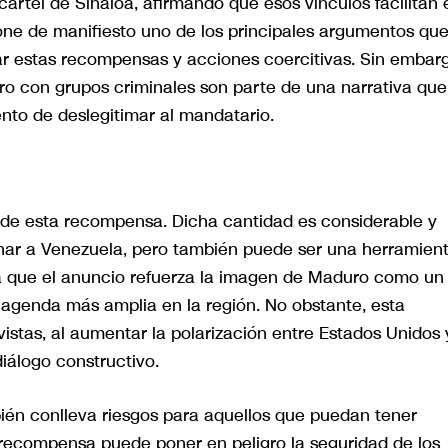
ártel de Sinaloa, afirmando que esos vínculos facilitan 
one de manifiesto uno de los principales argumentos qu
icar estas recompensas y acciones coercitivas. Sin embar
o con grupos criminales son parte de una narrativa que
to de deslegitimar al mandatario.
s de esta recompensa. Dicha cantidad es considerable y
nar a Venezuela, pero también puede ser una herramien
ta que el anuncio refuerza la imagen de Maduro como un
na agenda más amplia en la región. No obstante, esta
istas, al aumentar la polarización entre Estados Unidos 
diálogo constructivo.
én conlleva riesgos para aquellos que puedan tener
 recompensa puede poner en peligro la seguridad de los