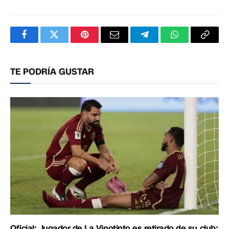
Facebook
Twitter
Pinterest
Correo
Telegram
WhatsApp
Copia
electrónico
enlac
TE PODRÍA GUSTAR
Oficial: Jugador de La Vinotinto es retirado de su club: