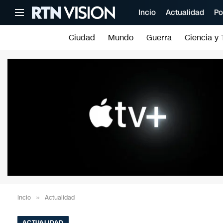
Incio
Actualidad
Po
Ciudad
Mundo
Guerra
Ciencia y 
Incio
»
Actualidad
ACTUALIDAD