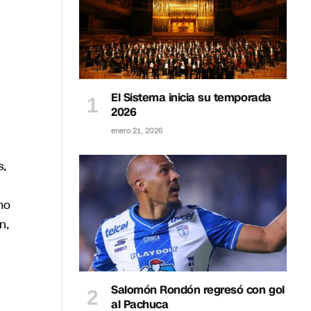
El Sistema inicia su temporada
2026
enero 21, 2026
s,
mo
n,
Salomón Rondón regresó con gol
al Pachuca