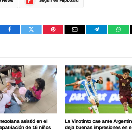
e News
Seguir en Flipboard
Facebook
Twitter
Pinterest
Correo
Telegram
What
electrónico
nezolana asistió en el
La Vinotinto cae ante Argentin
epatriación de 16 niños
deja buenas impresiones en e