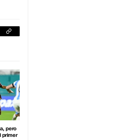
sApp
Copiar
enlace
a, pero
l primer