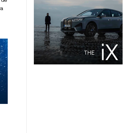
 de
ra