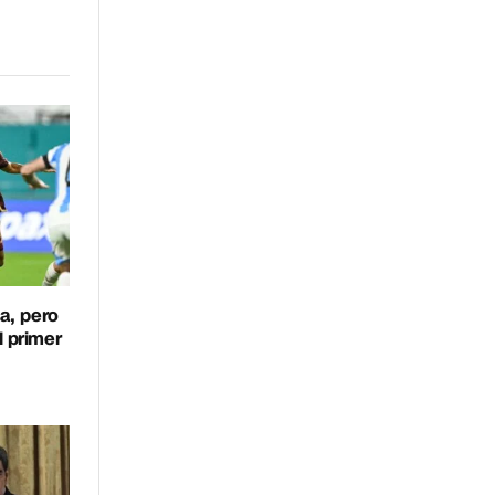
enlace
a, pero
l primer