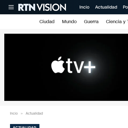
Incio
Actualidad
Po
Ciudad
Mundo
Guerra
Ciencia y 
Incio
»
Actualidad
ACTUALIDAD