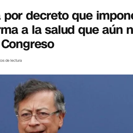
 por decreto que impo
rma a la salud que aún 
l Congreso
tos de lectura