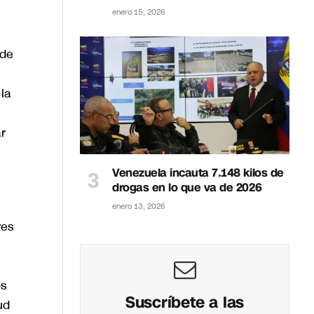
enero 15, 2026
 de
la
ar
Venezuela incauta 7.148 kilos de
drogas en lo que va de 2026
enero 13, 2026
res
os
Suscríbete a las
ud