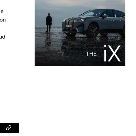
ue
ión
lud
sApp
Copiar