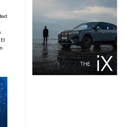
dad
a
 El
án