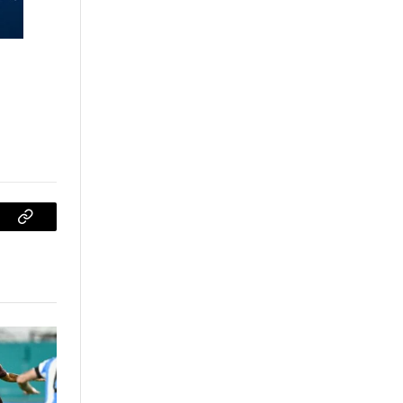
sApp
Copiar
enlace