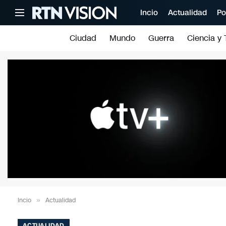
Incio
Actualidad
Po
Ciudad
Mundo
Guerra
Ciencia y 
Incio
»
Actualidad
ACTUALIDAD