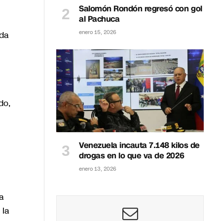
Salomón Rondón regresó con gol
al Pachuca
enero 15, 2026
ida
do,
Venezuela incauta 7.148 kilos de
drogas en lo que va de 2026
enero 13, 2026
a
 la