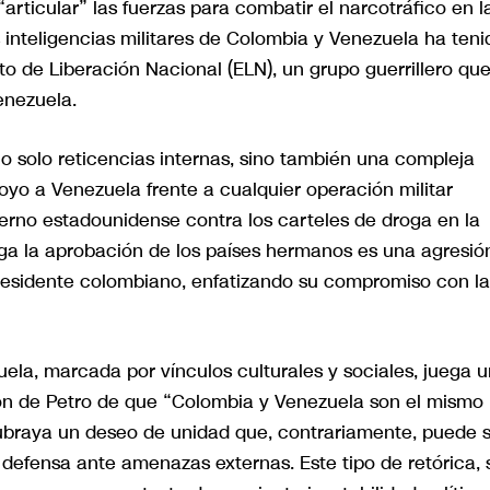
ticular” las fuerzas para combatir el narcotráfico en l
as inteligencias militares de Colombia y Venezuela ha teni
ito de Liberación Nacional (ELN), un grupo guerrillero qu
enezuela.
no solo reticencias internas, sino también una compleja
poyo a Venezuela frente a cualquier operación militar
erno estadounidense contra los carteles de droga en la
nga la aprobación de los países hermanos es una agresió
 presidente colombiano, enfatizando su compromiso con la
ela, marcada por vínculos culturales y sociales, juega u
ión de Petro de que “Colombia y Venezuela son el mismo
subraya un deseo de unidad que, contrariamente, puede 
defensa ante amenazas externas. Este tipo de retórica, 