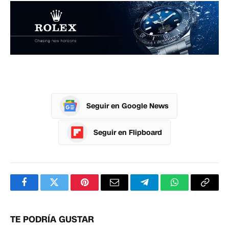
Seguir en Google News
Seguir en Flipboard
Facebook
Twitter
Pinterest
Correo
Telegram
WhatsApp
Copia
electrónico
enlac
TE PODRÍA GUSTAR