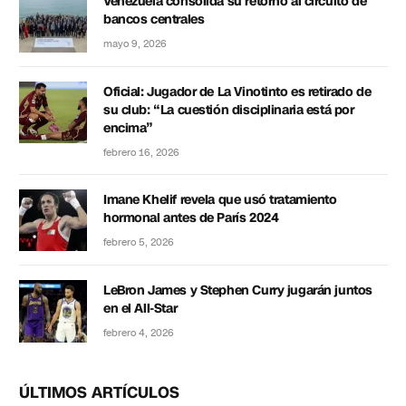
Venezuela consolida su retorno al circuito de
bancos centrales
mayo 9, 2026
Oficial: Jugador de La Vinotinto es retirado de
su club: “La cuestión disciplinaria está por
encima”
febrero 16, 2026
Imane Khelif revela que usó tratamiento
hormonal antes de París 2024
febrero 5, 2026
LeBron James y Stephen Curry jugarán juntos
en el All-Star
febrero 4, 2026
ÚLTIMOS ARTÍCULOS