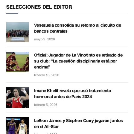
SELECCIONES DEL EDITOR
Venezuela consolida su retorno al circuito de
bancos centrales
mayo 9, 2026
Oficial: Jugador de La Vinotinto es retirado de
su club: “La cuestión disciplinaria está por
encima”
febrero 16, 2026
Imane Khelif revela que usó tratamiento
hormonal antes de París 2024
febrero 5, 2026
LeBron James y Stephen Curry jugarán juntos
en el All-Star