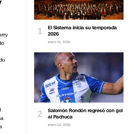
y
El Sistema inicia su temporada
2026
erry
do
enero 21, 2026
do
l
Salomón Rondón regresó con gol
al Pachuca
ha
enero 15, 2026
s