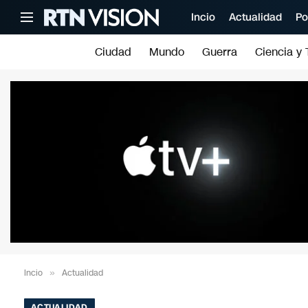
Incio
Actualidad
Po
Ciudad
Mundo
Guerra
Ciencia y 
Incio
»
Actualidad
ACTUALIDAD