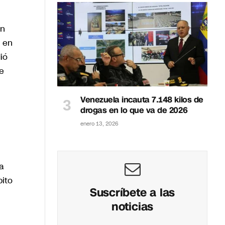
en
l en
ió
re
Venezuela incauta 7.148 kilos de
drogas en lo que va de 2026
enero 13, 2026
a
bito
Suscríbete a las
noticias