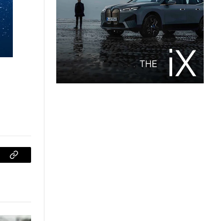
sApp
Copiar
enlace