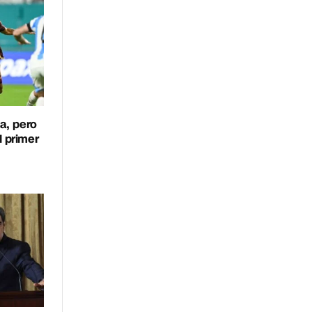
a, pero
l primer