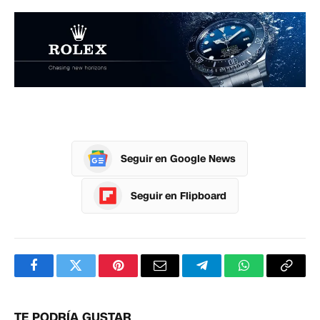
Seguir en Google News
Seguir en Flipboard
Facebook
Twitter
Pinterest
Correo
Telegram
WhatsApp
Copia
electrónico
enlac
TE PODRÍA GUSTAR