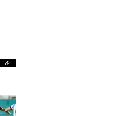
sApp
Copiar
enlace