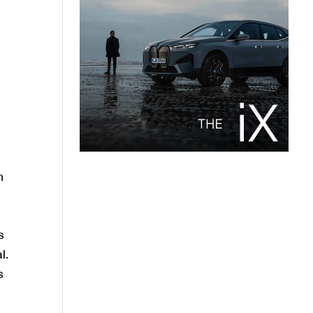
n
s
l.
s