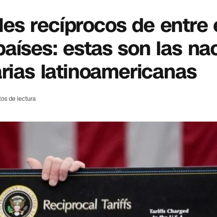
es recíprocos de entre 
aíses: estas son las na
arias latinoamericanas
tos de lectura