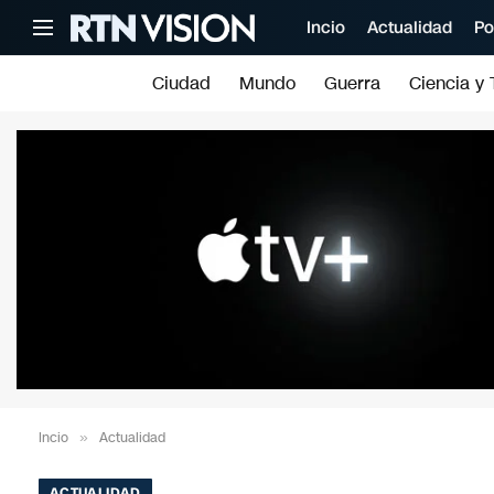
Incio
Actualidad
Po
Ciudad
Mundo
Guerra
Ciencia y 
Incio
»
Actualidad
ACTUALIDAD