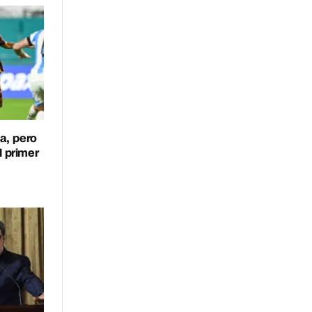
a, pero
l primer