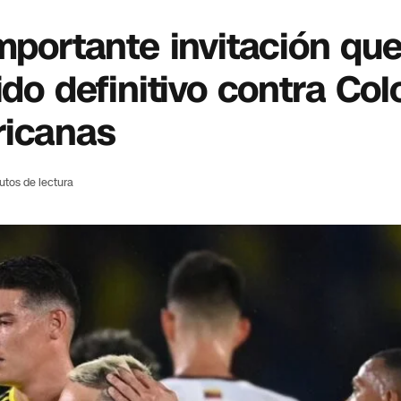
mportante invitación que
ido definitivo contra Co
ricanas
utos de lectura