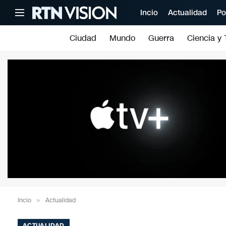
Incio
Actualidad
Po
Ciudad
Mundo
Guerra
Ciencia y 
Incio
»
Actualidad
ACTUALIDAD