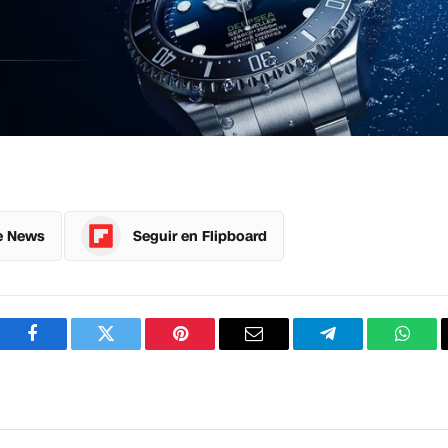
e News
Seguir en Flipboard
Facebook
Twitter
Pinterest
Correo
Telegram
What
electrónico