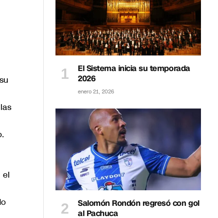
El Sistema inicia su temporada
2026
 su
enero 21, 2026
las
.
 el
do
Salomón Rondón regresó con gol
al Pachuca