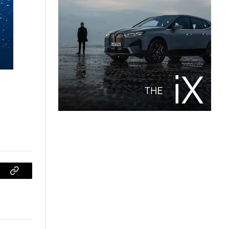
sApp
Copiar
enlace